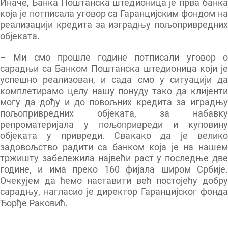
Иначе, Банка Поштанска штедионица је прва банка
која је потписала уговор са Гаранцијским фондом на
реализацији кредита за изградњу пољопривредних
објеката.
– Ми смо прошле године потписали уговор о
сарадњи са Банком Поштанска штедионица који је
успешно реализован, и сада смо у ситуацији да
комплетирамо целу нашу понуду тако да клијенти
могу да дођу и до повољних кредита за иградњу
пољопривредних објеката, за набавку
репроматеријала у пољопривреди и куповину
објеката у привреди. Свакако да је велико
задовољство радити са банком која је на нашем
тржишту забележила највећи раст у последње две
године, и има преко 160 фијала широм Србије.
Очекујем да ћемо наставити већ постојећу добру
сарадњу, нагласио је директор Гаранцијског фонда
Ђорђе Раковић.