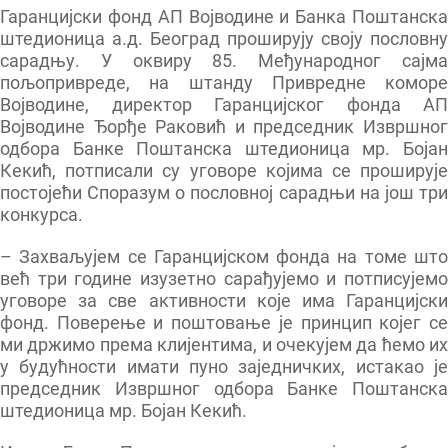
Гаранцијски фонд АП Војводине и Банка Поштанска
видео продукција
штедионица а.д. Београд проширују своју пословну
сарадњу. У оквиру 85. Међународног сајма
пољопривреде, на штанду Привредне коморе
контакт
Војводине, директор Гаранцијског фонда АП
Војводине Ђорђе Раковић и председник Извршног
одбора Банке Поштанска штедионица мр. Бојан
Кекић, потписали су уговоре којима се проширује
постојећи Споразум о пословној сарадњи на још три
конкурса.
– Захваљујем се Гаранцијском фонда на томе што
већ три године изузетно сарађујемо и потписујемо
уговоре за све активности које има Гаранцијски
фонд. Поверење и поштовање је принцип којег се
ми држимо према клијентима, и очекујем да ћемо их
у будућности имати пуно заједничких, истакао је
председник Извршног одбора Банке Поштанска
штедионица мр. Бојан Кекић.