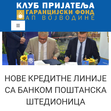
Skip
to
content
Toggle
Navigation
View
почетна
Larger
Image
постани члан
партнери клуба
НОВЕ КРЕДИТНЕ ЛИНИЈЕ
СА БАНКОМ ПОШТАНСКА
вести
ШТЕДИОНИЦА
гаранцијски фонд